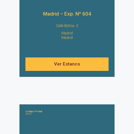
Madrid – Exp. Nº 604
Calle Botica, 3
Madrid
Madrid
Ver Estanco
Código Postal:
28042