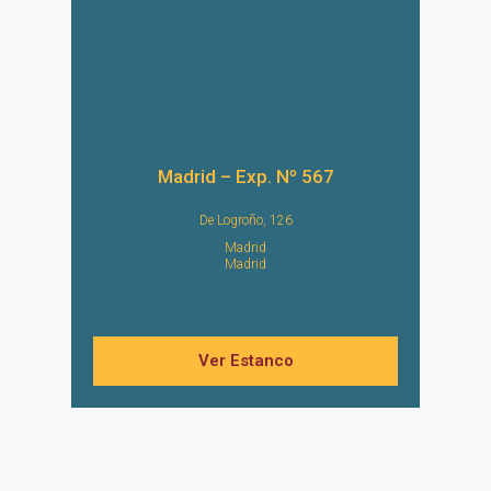
Madrid – Exp. Nº 567
De Logroño, 126
Madrid
Madrid
Ver Estanco