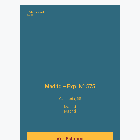
Código Postal:
28042
Madrid – Exp. Nº 575
Cantabria, 35
Madrid
Madrid
Ver Estanco