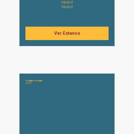
Madrid
Madrid
Ver Estanco
Código Postal:
28042